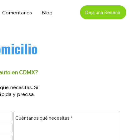
Comentarios
Blog
Deja una Reseña
omicilio
de auto en CDMX?
ue necesitas. Si
pida y precisa.