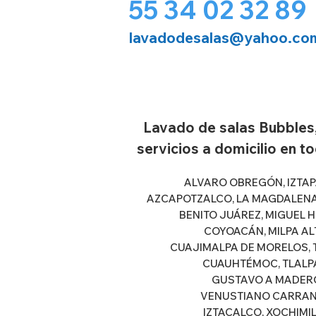
55 34 02 32 89
lavadodesalas@yahoo.co
Lavado de salas Bubbles,
servicios a domicilio en t
ALVARO OBREGÓN, IZTAP
AZCAPOTZALCO, LA MAGDALEN
BENITO JUÁREZ, MIGUEL H
COYOACÁN, MILPA AL
CUAJIMALPA DE MORELOS, 
CUAUHTÉMOC, TLALP
GUSTAVO A MADER
VENUSTIANO CARRAN
IZTACALCO, XOCHIMI