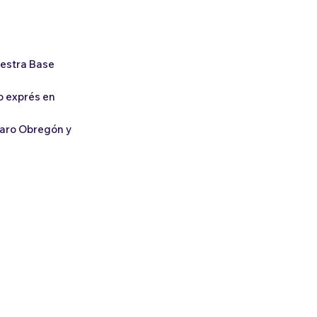
uestra Base
io exprés en
varo Obregón y