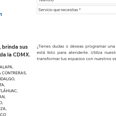
m
 brinda sus
¿Tienes dudas o deseas programar una 
está listo para atenderte. Utiliza nu
oda la CDMX.
transformar tus espacios con nuestros
s
ALAPA,
A CONTRERAS,
IDALGO,
TA,
TLÁHUAC,
AN,
O,
ZA,
LCO