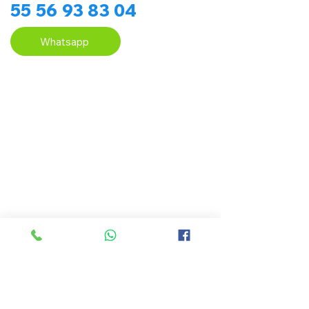
55 56 93 83 04
Whatsapp
Nuestro servicio de lavado profesional de
salas está enfocado en limpiar la tapicería
con un proceso cuidadoso, revisando el
estado del mueble antes de aplicar
producto o maquinaria.