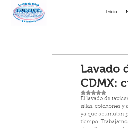
Inicio
Lavado d
CDMX: c
Obtuvo NaN de 5 es
El lavado de tapice
sillas, colchones y 
ya que acumulan po
tiempo. Trabajamos 