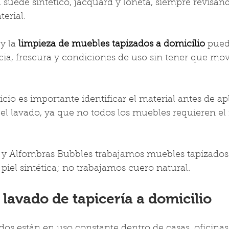
o, suede sintético, jacquard y loneta, siempre revisan
erial.
y la 
limpieza de muebles tapizados a domicilio 
pued
ia, frescura y condiciones de uso sin tener que move
icio es importante identificar el material antes de apl
 el lavado, ya que no todos los muebles requieren e
 y Alfombras Bubbles trabajamos muebles tapizados 
 y piel sintética; no trabajamos cuero natural.
 lavado de tapicería a domicilio
os están en uso constante dentro de casas, oficinas