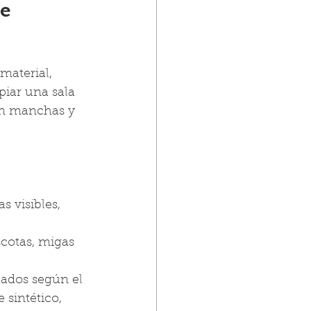
e 
material, 
iar una sala 
con manchas y 
s visibles, 
scotas, migas 
uados según el 
 sintético, 