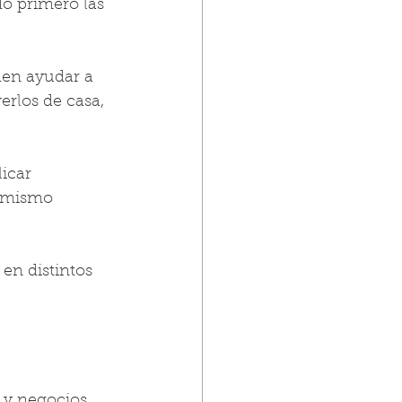
do primero las 
en ayudar a 
rlos de casa, 
icar 
l mismo 
en distintos 
 y negocios. 