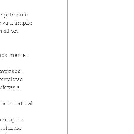
ncipalmente 
 va a limpiar. 
 sillón 
ipalmente:
 tapizada.
ompletas.
piezas a 
 cuero natural.
 o tapete 
profunda 