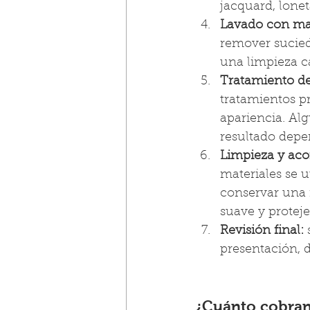
jacquard, loneta,
Lavado con maq
remover sucie
una limpieza ca
Tratamiento d
tratamientos pr
apariencia. A
resultado depe
Limpieza y acon
materiales se u
conservar una 
suave y protej
Revisión final:
 
presentación, d
¿Cuánto cobran