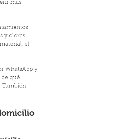
erir más 
atamientos 
s y olores 
aterial, el 
por WhatsApp y 
 de qué 
s. También 
domicilio