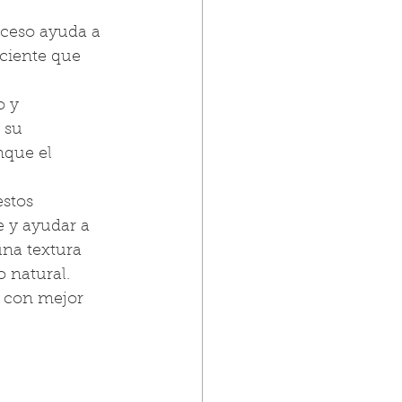
oceso ayuda a 
ciente que 
 y 
 su 
que el 
estos 
e y ayudar a 
na textura 
 natural.
y con mejor 