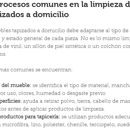
procesos comunes en la limpieza d
izados a domicilio
les tapizados a domicilio debe adaptarse al tipo de 
 y estado general de cada pieza. No es lo mismo limp
la de vinil, un sillón de piel sintética o un colchón 
os.
s más comunes se encuentran:
l del mueble:
 se identifica el tipo de material, mancha
r uso, olores, humedad o desgaste previo.
erficies:
 ayuda a retirar polvo, tierra, cabello de ma
tos antes de aplicar productos de limpieza.
roductos para tapicería:
 se utilizan productos adec
 microfibra, lino, poliéster, chenille, terciopelo, suede