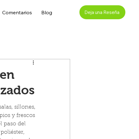
Comentarios
Blog
Deja una Reseña
 en
izados
as, sillones, 
pios y frescos 
l paso del 
poliéster, 