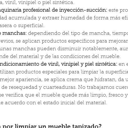
 vinil, vinipiel o piel sintética.
uinaria profesional de inyección-succión:
 este pr
dad acumulada y extraer humedad de forma más efi
sera o superficial.
e manchas:
 dependiendo del tipo de mancha, tiempo
evios, se aplican productos específicos para mejorar
lgunas manchas pueden disminuir notablemente, aun
nde del material y de las condiciones del mueble.
dicionamiento de vinil, vinipiel y piel sintética:
 en 
tilizan productos especiales para limpiar la superfici
mejor apariencia, se aplica crema que hidratan, da u
e de resequedad y cuarteaduras. No trabajamos cuero
se verifica que el mueble quede más limpio, fresco 
e acuerdo con el estado inicial del material.
 por limpiar un mueble tapizado?