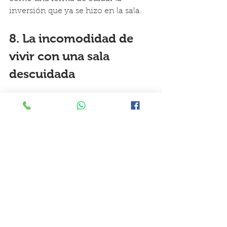
inversión que ya se hizo en la sala.
8. La incomodidad de 
vivir con una sala 
descuidada
Una sala con manchas, mal olor o 
apariencia descuidada puede 
generar incomodidad al recibir 
visitas, descansar o convivir con la 
familia. Aunque el resto del hogar 
esté limpio, los sillones suelen ser 
uno de los puntos que más se notan 
porque son muebles de uso diario.
Mantener la tapicería limpia ayuda a 
que el espacio se sienta más fresco, 