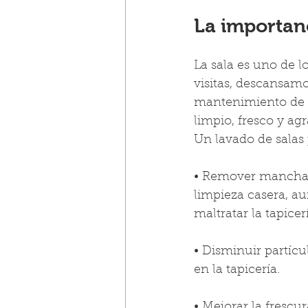
La importanc
La sala es uno de l
visitas, descansamo
mantenimiento de 
limpio, fresco y ag
Un lavado de salas
• Remover manchas
limpieza casera, au
maltratar la tapicer
• Disminuir partícu
en la tapicería.
• Mejorar la frescur