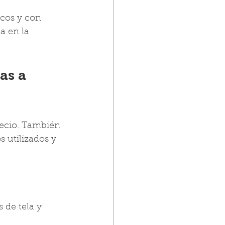
cos y con 
a en la 
as a 
recio. También 
s utilizados y 
 de tela y 