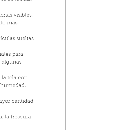
chas visibles, 
nto más 
tículas sueltas 
iales para 
y algunas 
 la tela con 
o humedad, 
mayor cantidad 
a, la frescura 