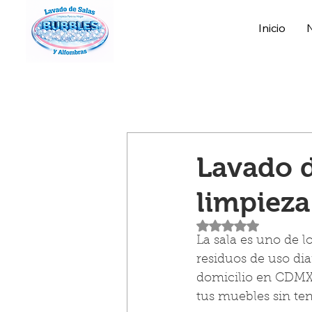
Inicio
Lavado d
limpieza
Obtuvo NaN de 5 es
La sala es uno de l
residuos de uso dia
domicilio en CDMX  
tus muebles sin te