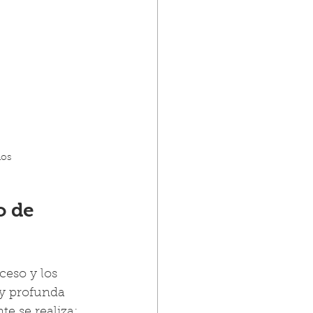
dos
o de 
ceso y los 
 y profunda 
e se realiza: