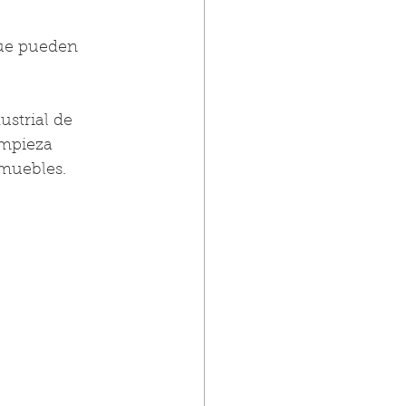
que pueden 
strial de 
mpieza 
 muebles.