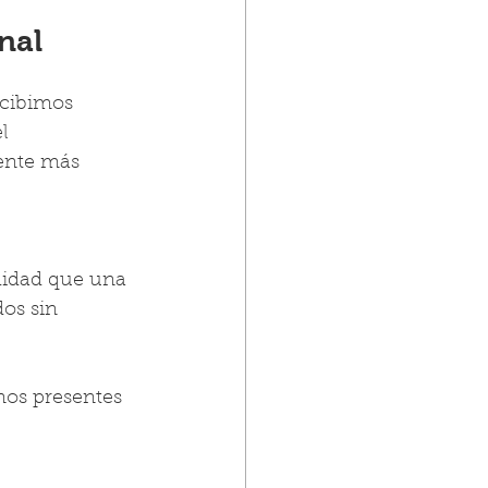
nal
ecibimos 
l 
ente más 
idad que una 
os sin 
nos presentes 