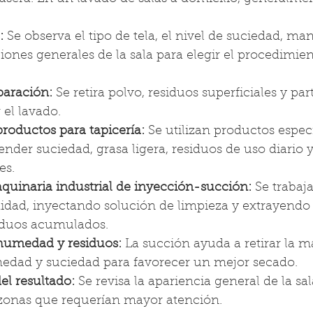
:
 Se observa el tipo de tela, el nivel de suciedad, man
iones generales de la sala para elegir el procedimie
paración:
 Se retira polvo, residuos superficiales y par
 el lavado.
roductos para tapicería:
 Se utilizan productos espec
nder suciedad, grasa ligera, residuos de uso diario 
es.
uinaria industrial de inyección-succión:
 Se trabaja
dad, inyectando solución de limpieza y extrayend
iduos acumulados.
humedad y residuos:
 La succión ayuda a retirar la 
edad y suciedad para favorecer un mejor secado.
del resultado:
 Se revisa la apariencia general de la sal
s zonas que requerían mayor atención.