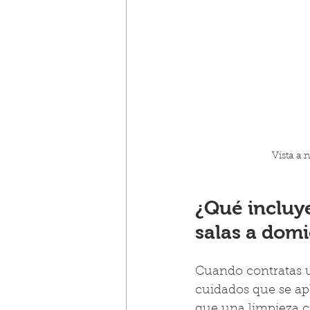
Vista a 
¿Qué incluye
salas a domi
Cuando contratas un
cuidados que se apl
que una limpieza ca