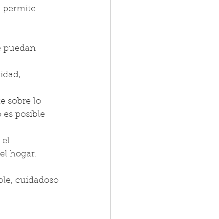
 permite 
e puedan 
idad, 
e sobre lo 
es posible 
 el 
el hogar.
ble, cuidadoso 