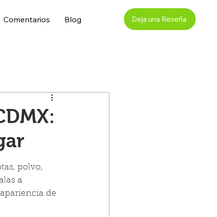
Comentarios
Blog
Deja una Reseña
 CDMX:
gar
as, polvo, 
las a 
apariencia de 